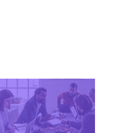
por
competência
Saiba mais