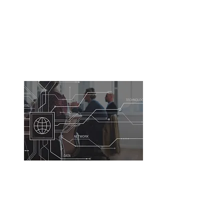
Gestão Integrada
(
enterprise
architecture
)
Saiba mais