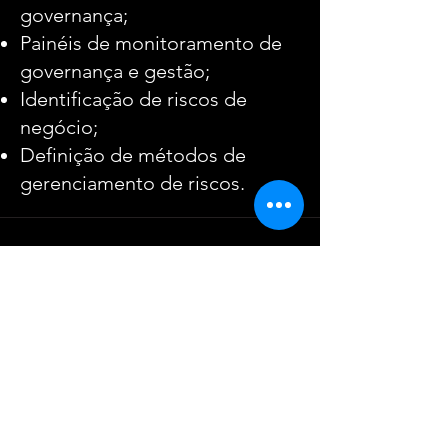
governança;
Painéis de monitoramento de
governança e gestão;
Identificação de riscos de
negócio;
Definição de métodos de
gerenciamento de riscos.
Junte-se a nós!
Cadastre-se