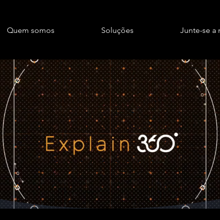
Quem somos
Soluções
Junte-se a 